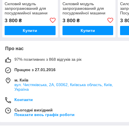
Силовий модуль
Силовий модуль
Сил
запрограмований для
запрограмований для
запр
посудомийної машини
посудомийної машини
Пос
Bosch 12018971
Bosch 12018980
Bosc
3 800
3 800
3 8
₴
₴
Купити
Купити
Про нас
97% позитивних з 868 відгуків за рік
Працює з 27.01.2016
м. Київ
вул. Чистяківська, 2А, 03062, Київська область, Київ,
Україна
Контакти
Сьогодні вихідний
Показати весь графік роботи