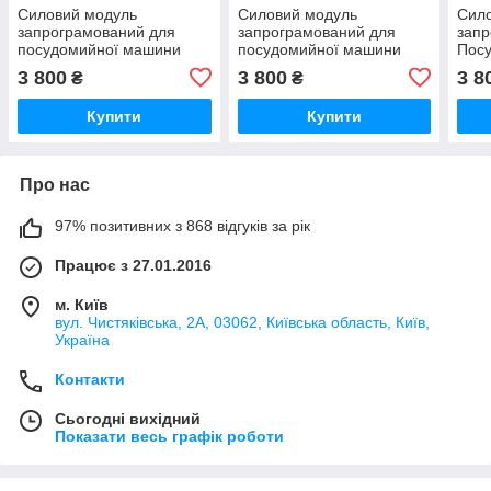
Силовий модуль
Силовий модуль
Сил
запрограмований для
запрограмований для
запр
посудомийної машини
посудомийної машини
Пос
Bosch 12018971
Bosch 12018980
Bosc
3 800
3 800
3 8
₴
₴
Купити
Купити
Про нас
97% позитивних з 868 відгуків за рік
Працює з 27.01.2016
м. Київ
вул. Чистяківська, 2А, 03062, Київська область, Київ,
Україна
Контакти
Сьогодні вихідний
Показати весь графік роботи