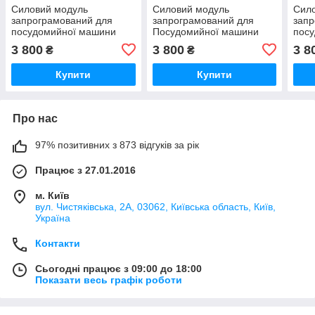
Силовий модуль
Силовий модуль
Сил
запрограмований для
запрограмований для
запр
посудомийної машини
Посудомийної машини
пос
Bosch 12018971
Bosch 12018496
Bosc
3 800
3 800
3 8
₴
₴
Купити
Купити
Про нас
97% позитивних з 873 відгуків за рік
Працює з 27.01.2016
м. Київ
вул. Чистяківська, 2А, 03062, Київська область, Київ,
Україна
Контакти
Сьогодні працює з 09:00 до 18:00
Показати весь графік роботи