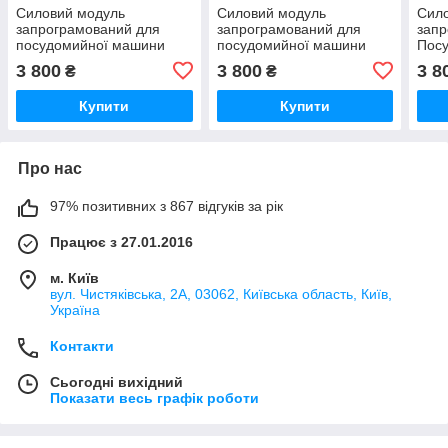
Силовий модуль
Силовий модуль
Сил
запрограмований для
запрограмований для
запр
посудомийної машини
посудомийної машини
Пос
Bosch 12018971
Bosch 12018980
Bosc
3 800
3 800
3 8
₴
₴
Купити
Купити
Про нас
97% позитивних з 867 відгуків за рік
Працює з 27.01.2016
м. Київ
вул. Чистяківська, 2А, 03062, Київська область, Київ,
Україна
Контакти
Сьогодні вихідний
Показати весь графік роботи