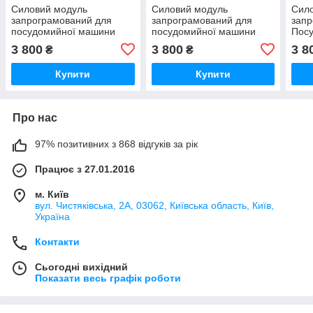
Силовий модуль
Силовий модуль
Сил
запрограмований для
запрограмований для
запр
посудомийної машини
посудомийної машини
Пос
Bosch 12018971
Bosch 12018980
Bosc
3 800
3 800
3 8
₴
₴
Купити
Купити
Про нас
97% позитивних з 868 відгуків за рік
Працює з 27.01.2016
м. Київ
вул. Чистяківська, 2А, 03062, Київська область, Київ,
Україна
Контакти
Сьогодні вихідний
Показати весь графік роботи