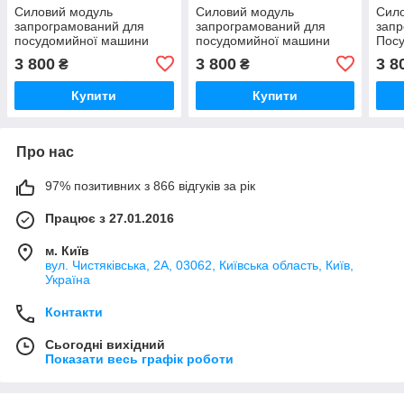
Силовий модуль
Силовий модуль
Сил
запрограмований для
запрограмований для
запр
посудомийної машини
посудомийної машини
Пос
Bosch 12018971
Bosch 12018980
Bosc
3 800
3 800
3 8
₴
₴
Купити
Купити
Про нас
97% позитивних з 866 відгуків за рік
Працює з 27.01.2016
м. Київ
вул. Чистяківська, 2А, 03062, Київська область, Київ,
Україна
Контакти
Сьогодні вихідний
Показати весь графік роботи