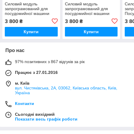
Силовий модуль
Силовий модуль
Сил
запрограмований для
запрограмований для
запр
посудомийної машини
посудомийної машини
Пос
Bosch 12018971
Bosch 12018980
Bosc
3 800
3 800
3 8
₴
₴
Купити
Купити
Про нас
97% позитивних з 867 відгуків за рік
Працює з 27.01.2016
м. Київ
вул. Чистяківська, 2А, 03062, Київська область, Київ,
Україна
Контакти
Сьогодні вихідний
Показати весь графік роботи