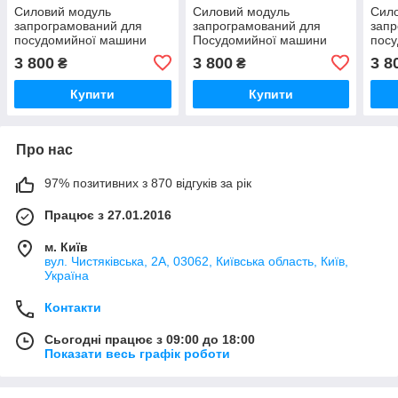
Силовий модуль
Силовий модуль
Сил
запрограмований для
запрограмований для
запр
посудомийної машини
Посудомийної машини
пос
Bosch 12018971
Bosch 12018496
Bosc
3 800
3 800
3 8
₴
₴
Купити
Купити
Про нас
97% позитивних з 870 відгуків за рік
Працює з 27.01.2016
м. Київ
вул. Чистяківська, 2А, 03062, Київська область, Київ,
Україна
Контакти
Сьогодні працює з 09:00 до 18:00
Показати весь графік роботи