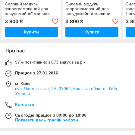
Силовий модуль
Силовий модуль
Сил
запрограмований для
запрограмований для
запр
посудомийної машини
посудомийної машини
Пос
Bosch 12018971
Bosch 12018980
Bosc
3 800
3 800
3 8
₴
₴
Купити
Купити
Про нас
97% позитивних з 873 відгуків за рік
Працює з 27.01.2016
м. Київ
вул. Чистяківська, 2А, 03062, Київська область, Київ,
Україна
Контакти
Сьогодні працює з 09:00 до 18:00
Показати весь графік роботи