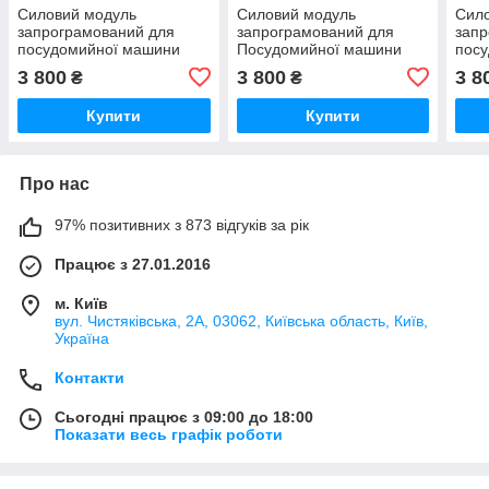
Силовий модуль
Силовий модуль
Сил
запрограмований для
запрограмований для
запр
посудомийної машини
Посудомийної машини
пос
Bosch 12018971
Bosch 12018496
Bosc
3 800
3 800
3 8
₴
₴
Купити
Купити
Про нас
97% позитивних з 873 відгуків за рік
Працює з 27.01.2016
м. Київ
вул. Чистяківська, 2А, 03062, Київська область, Київ,
Україна
Контакти
Сьогодні працює з 09:00 до 18:00
Показати весь графік роботи