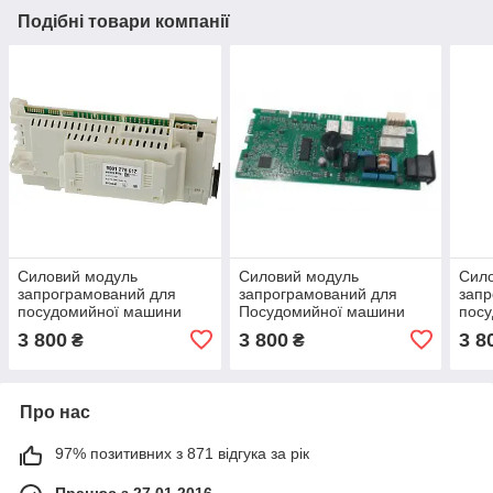
Подібні товари компанії
Силовий модуль
Силовий модуль
Сил
запрограмований для
запрограмований для
запр
посудомийної машини
Посудомийної машини
пос
Bosch 12018971
Bosch 12018496
Bosc
3 800
3 800
3 8
₴
₴
Про нас
97% позитивних з 871 відгука за рік
Працює з 27.01.2016