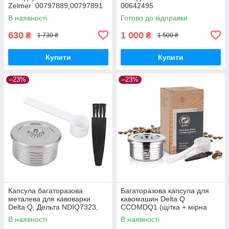
Zelmer 00797889,00797891
00642495
(381.0400
В наявності
Готово до відправки
C0Z000038104000044)
630
1 000
₴
₴
1 730 ₴
1 500 ₴
Купити
Купити
–23%
–23%
Капсула багаторазова
Багаторазова капсула для
металева для кавоварки
кавомашин Delta Q
Delta Q, Дельта NDIQ7323,
CCOMDQ1 (щітка + мірна
ICafilas+ 2 ущільнюючі кільця
ложка)
В наявності
В наявності
CCOMDQ1