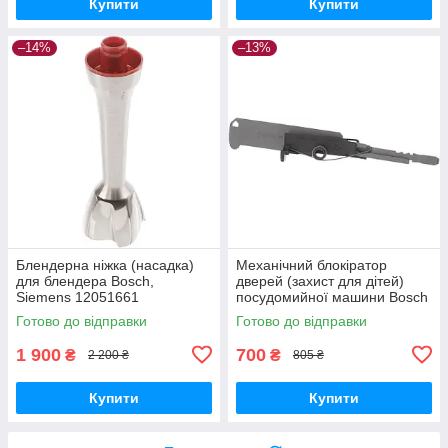
Купити
Купити
–14%
–13%
Блендерна ніжка (насадка)
Механічний блокіратор
для блендера Bosch,
дверей (захист для дітей)
Siemens 12051661
посудомийної машини Bosch
(12041975)
12021443
Готово до відправки
Готово до відправки
1 900
700
₴
₴
2 200 ₴
805 ₴
Купити
Купити