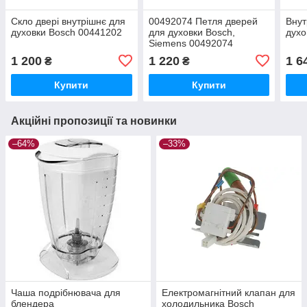
Скло двері внутрішнє для
00492074 Петля дверей
Внут
духовки Bosch 00441202
для духовки Bosch,
дух
Siemens 00492074
1 200
1 220
1 6
₴
₴
Купити
Купити
Акційні пропозиції та новинки
–64%
–33%
Чаша подрібнювача для
Електромагнітний клапан для
блендера
холодильника Bosch