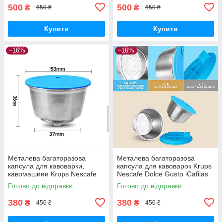
500
500
₴
₴
650 ₴
650 ₴
Купити
Купити
–16%
–16%
Металева багаторазова
Металева багаторазова
капсула для кавоварки,
капсула для кавоварок Krups
кавомашини Krups Nescafe
Nescafe Dolce Gusto iCafilas
Dolce Gusto iCafilas
CCBLDG01
Готово до відправки
Готово до відправки
380
380
₴
₴
450 ₴
450 ₴