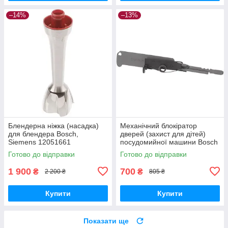
–14%
–13%
Блендерна ніжка (насадка)
Механічний блокіратор
для блендера Bosch,
дверей (захист для дітей)
Siemens 12051661
посудомийної машини Bosch
(12041975)
12021443
Готово до відправки
Готово до відправки
1 900
700
₴
₴
2 200 ₴
805 ₴
Купити
Купити
Показати ще