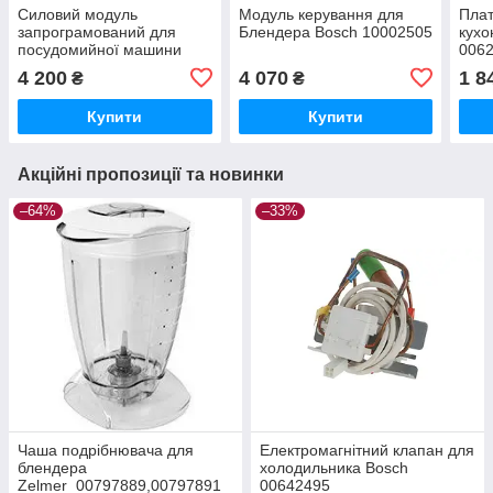
Силовий модуль
Модуль керування для
Плат
запрограмований для
Блендера Bosch 10002505
кухо
посудомийної машини
006
Bosch 00655412
4 200
4 070
1 8
₴
₴
Купити
Купити
Акційні пропозиції та новинки
–64%
–33%
Чаша подрібнювача для
Електромагнітний клапан для
блендера
холодильника Bosch
Zelmer 00797889,00797891
00642495