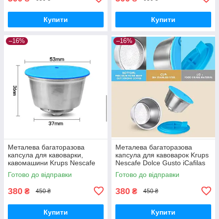
Купити
Купити
–16%
–16%
Металева багаторазова
Металева багаторазова
капсула для кавоварки,
капсула для кавоварок Krups
кавомашини Krups Nescafe
Nescafe Dolce Gusto iCafilas
Dolce Gusto iCafilas
CCBLDG01
Готово до відправки
Готово до відправки
380
380
₴
₴
450 ₴
450 ₴
Купити
Купити