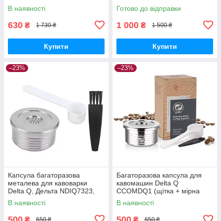
(381.0400
В наявності
Готово до відправки
C0Z000038104000044)
630
1 000
₴
₴
1 730 ₴
1 500 ₴
Купити
Купити
–23%
–23%
Капсула багаторазова
Багаторазова капсула для
металева для кавоварки
кавомашин Delta Q
Delta Q, Дельта NDIQ7323,
CCOMDQ1 (щітка + мірна
ICafilas+ 2 ущільнюючі кільця
ложка)
В наявності
В наявності
CCOMDQ1
500
500
₴
₴
650 ₴
650 ₴