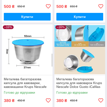
CCOMDQ1
500
500
₴
₴
650 ₴
650 ₴
Купити
Купити
–16%
–16%
Металева багаторазова
Металева багаторазова
капсула для кавоварки,
капсула для кавоварок Krups
кавомашини Krups Nescafe
Nescafe Dolce Gusto iCafilas
Dolce Gusto iCafilas
CCBLDG01
Готово до відправки
Готово до відправки
380
380
₴
₴
450 ₴
450 ₴