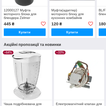
12000127 Муфта
Муфта(адаптер)
BL/F
моторного блока для
моторного блоку для
блен
блендера Zelmer
кухонних комбайнів
(480.0006), (12000127)
Redmond RFP-3950
445
120
180
₴
₴
Купити
Купити
Акційні пропозиції та новинки
–64%
–33%
Чаша подрібнювача для
Електромагнітний клапан для