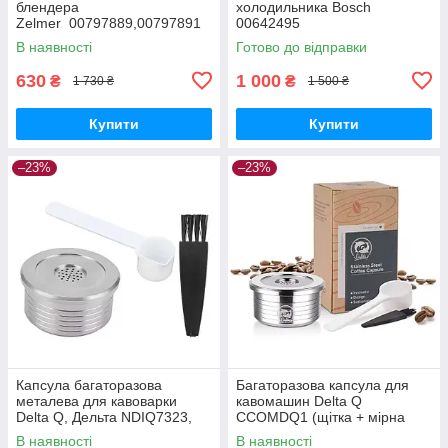
блендера
холодильника Bosch
Zelmer 00797889,00797891
00642495
(381.0400
В наявності
Готово до відправки
C0Z000038104000044)
630
1 000
₴
₴
1 730 ₴
1 500 ₴
Купити
Купити
–23%
–23%
Капсула багаторазова
Багаторазова капсула для
металева для кавоварки
кавомашин Delta Q
Delta Q, Дельта NDIQ7323,
CCOMDQ1 (щітка + мірна
ICafilas+ 2 ущільнюючі кільця
ложка)
В наявності
В наявності