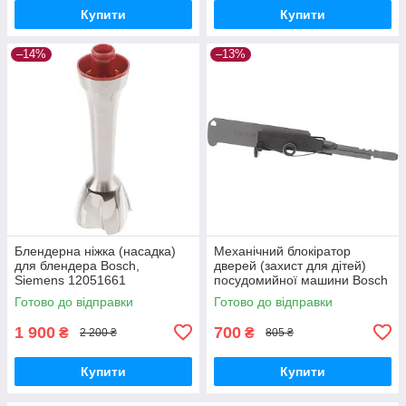
Купити
Купити
–14%
–13%
Блендерна ніжка (насадка)
Механічний блокіратор
для блендера Bosch,
дверей (захист для дітей)
Siemens 12051661
посудомийної машини Bosch
(12041975)
12021443
Готово до відправки
Готово до відправки
1 900
700
₴
₴
2 200 ₴
805 ₴
Купити
Купити