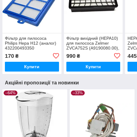
Фільтр для пилососа
Фільтр вихідний (HEPA10)
HEPA
Philips Hepa H12 (аналог)
для пилососа Zelmer
Zelm
432200493350
ZVCA752S (A9190080.00),
ZVC
(794784), (632555)
170
990
445
₴
₴
Купити
Купити
Акційні пропозиції та новинки
–64%
–33%