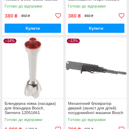
CCBLDG01
Dolce Gusto iCafilas
Готово до відправки
Готово до відправки
380
380
₴
₴
450 ₴
450 ₴
Купити
Купити
–14%
–13%
Блендерна ніжка (насадка)
Механічний блокіратор
для блендера Bosch,
дверей (захист для дітей)
Siemens 12051661
посудомийної машини Bosch
(12041975)
12021443
Готово до відправки
Готово до відправки