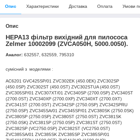
Опис
Характеристики
Доставка
Оплата
Умови п
Опис
HEPA13 фільтр вихідний для пилососа
Zelmer 10002099 (ZVCA050H, 5000.0050).
Аналог:
632557, 632559, 795310
сумісний з моделями :
AC6201 GVC425SP/01 ZVC302EK (450.0EK) ZVC302SP
(450.0SP) ZVC302ST (450.0ST) ZVC302STUA (450.0ST)
ZVC305SP/01 ZVC307XT/01 ZVC340SP (2700.0SP) ZVC340ST
(2700.0ST) ZVC340XP (2700.0XP) ZVC340XT (2700.0XT)
ZVC341ST (2700.0ST) ZVC342SP (2750.0SP) ZVC342SPRU
(2750.0SP) ZVC345SA/01 ZVC345SP/01 ZVC380SK (2750.0SK)
ZVC380SP (2750.0SP) ZVC380ST (2750.0ST) ZVC381SK
(2750.0SK) ZVC381SP (2750.0SP) ZVC381ST (2750.0ST)
ZVC382SP (VC2750.0SP) ZVC382ST (VC2750.0ST)
ZVC385SA/01 ZVC385SK ZVC385SP ZVC385SP/01