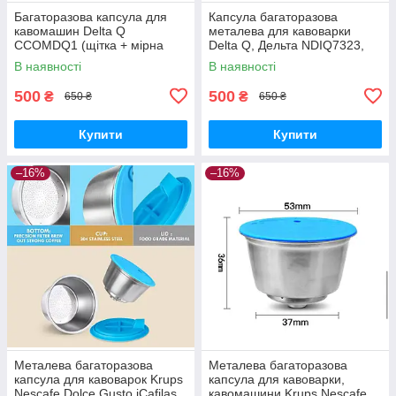
Багаторазова капсула для
Капсула багаторазова
кавомашин Delta Q
металева для кавоварки
CCOMDQ1 (щітка + мірна
Delta Q, Дельта NDIQ7323,
ложка)
ICafilas+ 2 ущільнюючі кільця
В наявності
В наявності
CCOMDQ1
500
500
₴
₴
650 ₴
650 ₴
Купити
Купити
–16%
–16%
Металева багаторазова
Металева багаторазова
капсула для кавоварок Krups
капсула для кавоварки,
Nescafe Dolce Gusto iCafilas
кавомашини Krups Nescafe