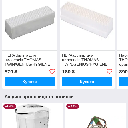
HEPA фільтр для
HEPA фільтр для
Набі
пилососів THOMAS
пилососів THOMAS
THO
TWIN/GENIUS/HYGIENE
TWIN/GENIUS/HYGIENE
ориг
аналог
570
180
890
₴
₴
Купити
Купити
Акційні пропозиції та новинки
–64%
–33%