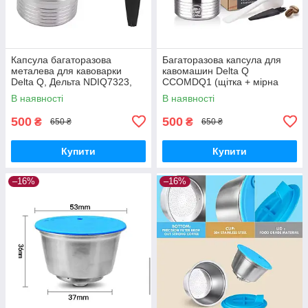
Капсула багаторазова
Багаторазова капсула для
металева для кавоварки
кавомашин Delta Q
Delta Q, Дельта NDIQ7323,
CCOMDQ1 (щітка + мірна
ICafilas+ 2 ущільнюючі кільця
ложка)
В наявності
В наявності
CCOMDQ1
500
500
₴
₴
650 ₴
650 ₴
Купити
Купити
–16%
–16%