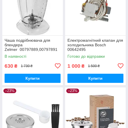
Чаша подрібнювача для
Електромагнітний клапан для
блендера
холодильника Bosch
Zelmer 00797889,00797891
00642495
(381.0400
В наявності
Готово до відправки
C0Z000038104000044)
630
1 000
₴
₴
1 730 ₴
1 500 ₴
Купити
Купити
–23%
–23%