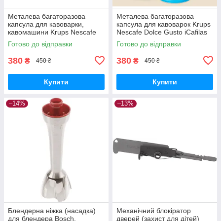
Металева багаторазова
Металева багаторазова
капсула для кавоварки,
капсула для кавоварок Krups
кавомашини Krups Nescafe
Nescafe Dolce Gusto iCafilas
Dolce Gusto iCafilas
CCBLDG01
Готово до відправки
Готово до відправки
380
380
₴
₴
450 ₴
450 ₴
Купити
Купити
–14%
–13%
Блендерна ніжка (насадка)
Механічний блокіратор
для блендера Bosch,
дверей (захист для дітей)