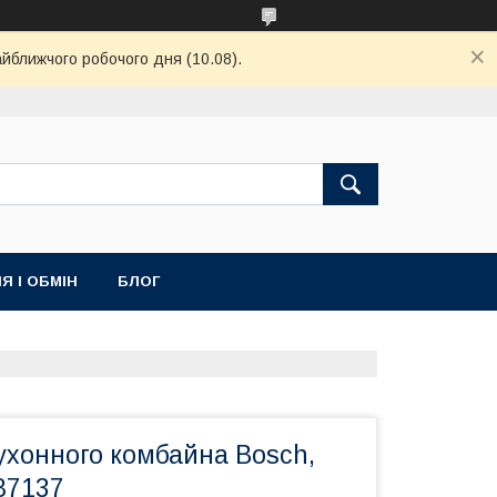
айближчого робочого дня (10.08).
Я І ОБМІН
БЛОГ
ухонного комбайна Bosch,
87137