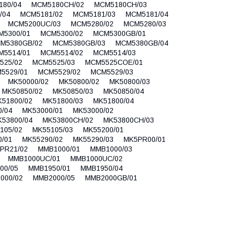
5180/04 MCM5180CH/02 MCM5180CH/03
/04 MCM5181/02 MCM5181/03 MCM5181/04
 MCM5200UC/03 MCM5280/02 MCM5280/03
M5300/01 MCM5300/02 MCM5300GB/01
M5380GB/02 MCM5380GB/03 MCM5380GB/04
M5514/01 MCM5514/02 MCM5514/03
5525/02 MCM5525/03 MCM5525COE/01
M5529/01 MCM5529/02 MCM5529/03
1 MK50000/02 MK50800/02 MK50800/03
 MK50850/02 MK50850/03 MK50850/04
K51800/02 MK51800/03 MK51800/04
00/04 MK53000/01 MK53000/02
K53800/04 MK53800CH/02 MK53800CH/03
5105/02 MK55105/03 MK55200/01
0/01 MK55290/02 MK55290/03 MK5PR00/01
PR21/02 MMB1000/01 MMB1000/03
04 MMB1000UC/01 MMB1000UC/02
100/05 MMB1950/01 MMB1950/04
2000/02 MMB2000/05 MMB2000GB/01