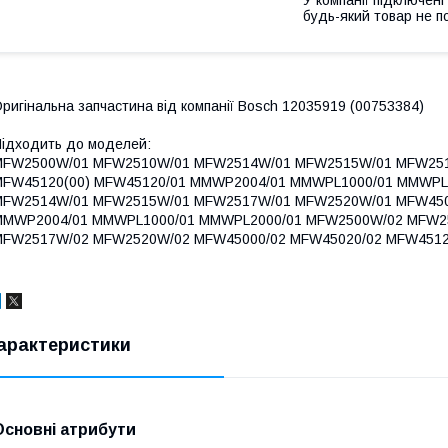
будь-який товар не п
ригінальна запчастина від компанії Bosch 12035919 (00753384)
ідходить до моделей:
MFW2500W/01 MFW2510W/01 MFW2514W/01 MFW2515W/01 MFW251
MFW45120(00) MFW45120/01 MMWP2004/01 MMWPL1000/01 MMWP
MFW2514W/01 MFW2515W/01 MFW2517W/01 MFW2520W/01 MFW4502
MMWP2004/01 MMWPL1000/01 MMWPL2000/01 MFW2500W/02 MFW2
MFW2517W/02 MFW2520W/02 MFW45000/02 MFW45020/02 MFW4512
арактеристики
Основні атрибути