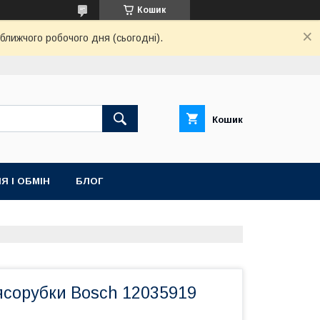
Кошик
ближчого робочого дня (сьогодні).
Кошик
Я І ОБМІН
БЛОГ
ясорубки Bosch 12035919