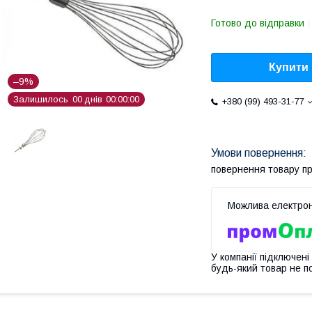
Готово до відправки
Купити
–9%
Залишилось
0
0
днів
0
0
0
0
0
0
+380 (99) 493-31-77
повернення товару п
У компанії підключені
будь-який товар не п