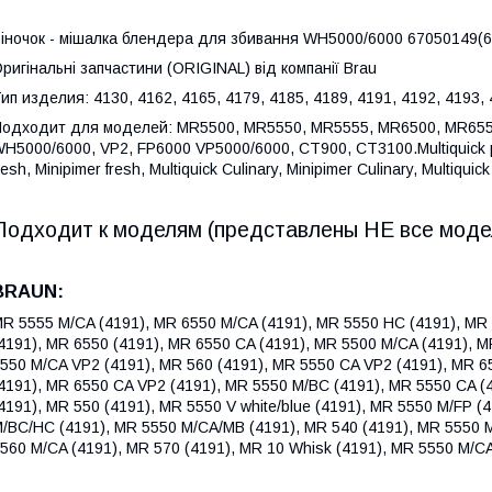
іночок - мішалка блендера для збивання WH5000/6000 67050149(6
ригінальні запчастини (ORIGINAL) від компанії Brau
ип изделия: 4130, 4162, 4165, 4179, 4185, 4189, 4191, 4192, 4193, 
одходит для моделей: MR5500, MR5550, MR5555, MR6500, MR6550
H5000/6000, VP2, FP6000 VP5000/6000, CT900, CT3100.Multiquick prof
resh, Minipimer fresh, Multiquick Culinary, Minipimer Culinary, Multiquick 
Подходит к моделям (представлены НЕ все моде
BRAUN:
R 5555 M/CA (4191), MR 6550 M/CA (4191), MR 5550 HC (4191), MR
4191), MR 6550 (4191), MR 6550 CA (4191), MR 5500 M/CA (4191), 
550 M/CA VP2 (4191), MR 560 (4191), MR 5550 CA VP2 (4191), MR 6
4191), MR 6550 CA VP2 (4191), MR 5550 M/BC (4191), MR 5550 CA (
4191), MR 550 (4191), MR 5550 V white/blue (4191), MR 5550 M/FP 
/BC/HC (4191), MR 5550 M/CA/MB (4191), MR 540 (4191), MR 5550 M
560 M/CA (4191), MR 570 (4191), MR 10 Whisk (4191), MR 5550 M/C