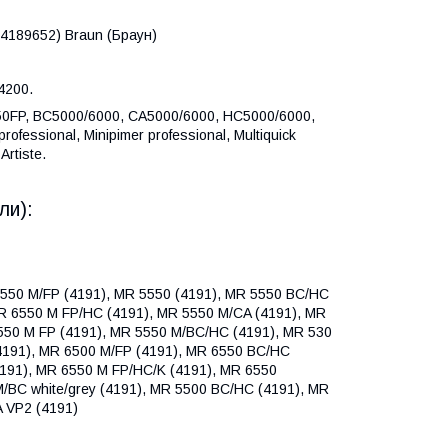
4189652) Braun (Браун)
4200.
FP, BC5000/6000, CA5000/6000, HC5000/6000,
essional, Minipimer professional, Multiquick
Artiste.
ли):
 550 M/FP (4191), MR 5550 (4191), MR 5550 BC/HC
MR 6550 M FP/HC (4191), MR 5550 M/CA (4191), MR
550 M FP (4191), MR 5550 M/BC/HC (4191), MR 530
4191), MR 6500 M/FP (4191), MR 6550 BC/HC
(4191), MR 6550 M FP/HC/K (4191), MR 6550
/BC white/grey (4191), MR 5500 BC/HC (4191), MR
A VP2 (4191)