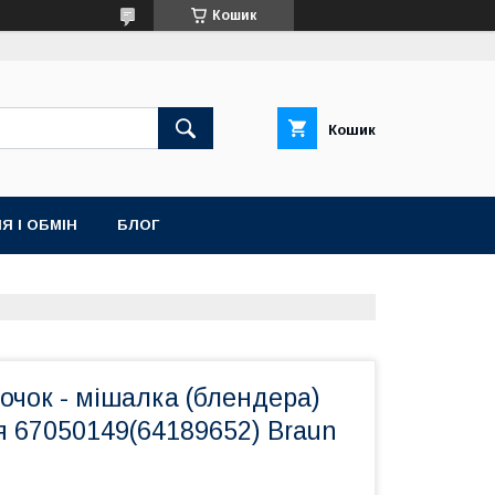
Кошик
Кошик
Я І ОБМІН
БЛОГ
очок - мішалка (блендера)
я 67050149(64189652) Braun