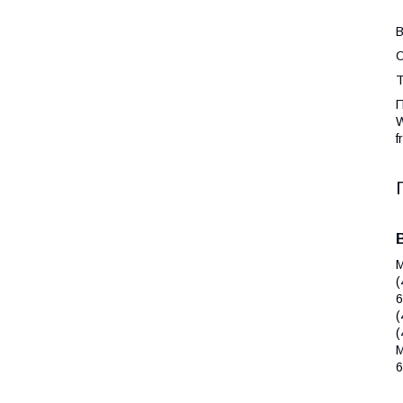
В
О
Т
П
W
f
M
(
6
(
(
M
6