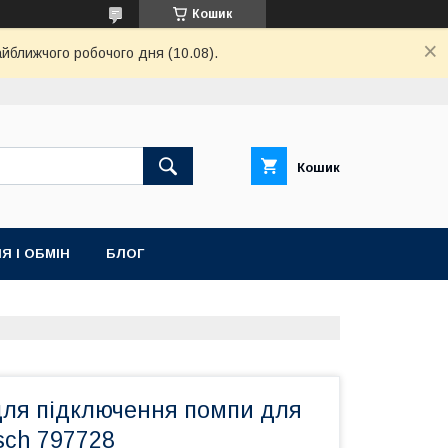
Кошик
айближчого робочого дня (10.08).
Кошик
Я І ОБМІН
БЛОГ
для підключення помпи для
sch 797728