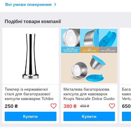
Всі умови повернення
Подібні товари компанії
Темпер із нержавіючої
Металева багаторазова
Бага
сталі для багаторазової
капсула для кавоварок
каво
капсули кавоварки Tchibo
Krups Nescafe Dolce Gusto
Vert
Cafissimo Classic, Easy,
iCafilas CCBLDG01
3 ад
250
380
650
₴
₴
450 ₴
Mini, Caffital
230 
Купити
Купити