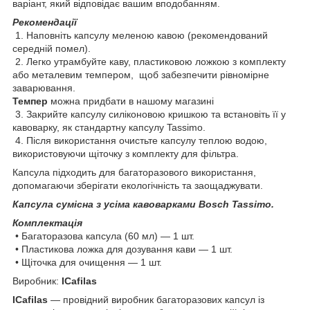
варіант, який відповідає вашим вподобанням.
Рекомендації
1. Наповніть капсулу меленою кавою (рекомендований
середній помел).
2. Легко утрамбуйте каву, пластиковою ложкою з комплекту
або металевим темпером, щоб забезпечити рівномірне
заварювання.
Темпер
можна придбати в нашому магазині
3. Закрийте капсулу силіконовою кришкою та встановіть її у
кавоварку, як стандартну капсулу Tassimo.
4. Після використання очистьте капсулу теплою водою,
використовуючи щіточку з комплекту для фільтра.
Капсула підходить для багаторазового використання,
допомагаючи зберігати екологічність та заощаджувати.
Капсула сумісна з усіма кавоварками Bosch Tassimo.
Комплектація
• Багаторазова капсула (60 мл) — 1 шт.
• Пластикова ложка для дозування кави — 1 шт.
• Щіточка для очищення — 1 шт.
Виробник:
ICafilas
ICafilas
— провідний виробник багаторазових капсул із