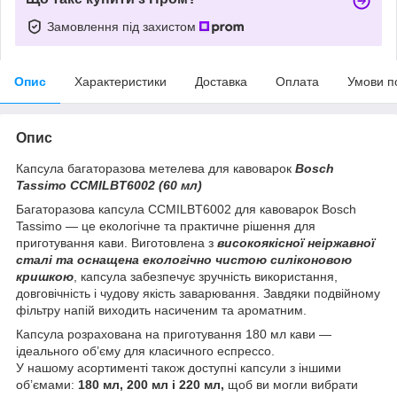
Замовлення під захистом
Опис
Характеристики
Доставка
Оплата
Умови п
Опис
Капсула багаторазова метелева для кавоварок
Bosch
Tassimo CCMILBT6002 (60 мл)
Багаторазова капсула CCMILBT6002 для кавоварок Bosch
Tassimo — це екологічне та практичне рішення для
приготування кави. Виготовлена з
високоякісної неіржавної
сталі та оснащена екологічно чистою силіконовою
кришкою
, капсула забезпечує зручність використання,
довговічність і чудову якість заварювання. Завдяки подвійному
фільтру напій виходить насиченим та ароматним.
Капсула розрахована на приготування 180 мл кави —
ідеального об’єму для класичного еспрессо.
У нашому асортименті також доступні капсули з іншими
об’ємами:
180 мл, 200 мл і 220 мл,
щоб ви могли вибрати